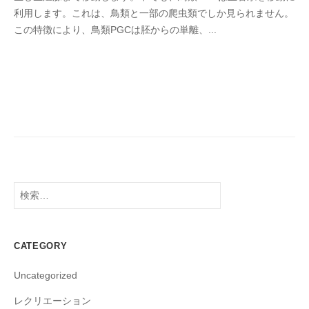
月
n
利用します。これは、鳥類と一部の爬虫類でしか見られません。
1
a
この特徴により、鳥類PGCは胚からの単離、...
0
k
,
a
2
k
0
e
2
i
5
検
索:
CATEGORY
Uncategorized
レクリエーション