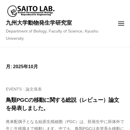
コ
ン
テ
九州大学動物発生学研究室
メ
ン
ニ
Department of Biology, Faculty of Science, Kyushu
ュ
ツ
ー
University
へ
ス
キ
ッ
月:
2025年10月
プ
EVENTS
論文発表
/
鳥類PGCの移動に関する総説（レビュー）論文
を発表しました。
1
b
将来配偶子となる始原生殖細胞（PGC）は、胚発生中に胚体外で
0
y
生じ生殖腺まで移動します。中でも、鳥類PGCは血管系を移動に