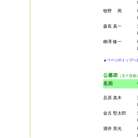
牧野 周
森長 真一
柳澤 修一
▲ページのトップへ
公募班
（五十音順
名前
且原 真木
金古 堅太郎
酒井 英光