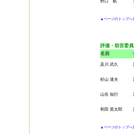
野口 航
▲ページのトップへ
評価・助言委員
名前
及川 武久
杉山 達夫
山谷 知行
和田 英太郎
▲ページのトップへ