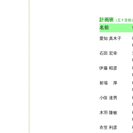
計画班
（五十音順
名前
愛知 真木子
石田 宏幸
伊藤 昭彦
射場 厚
小俣 達男
木羽 隆敏
衣笠 利彦