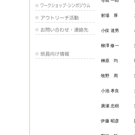
寺島 一郎
射場 厚
小俣 達男
柳澤 修一
榊原 均
牧野 周
小池 孝良
廣瀬 忠樹
伊藤 昭彦