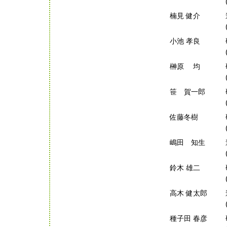
楠見 健介
小池 孝良
榊原 均
笹 賀一郎
佐藤冬樹
嶋田 知生
鈴木 雄二
高木 健太郎
種子田 春彦