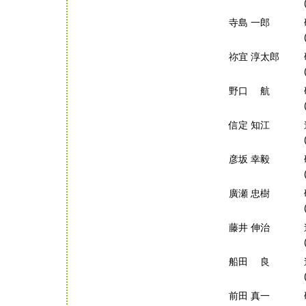
寺島 一郎
祢宜 淳太郎
野口 航
信定 知江
彦坂 幸毅
廣瀬 忠樹
藤井 伸治
船田 良
前田 真一