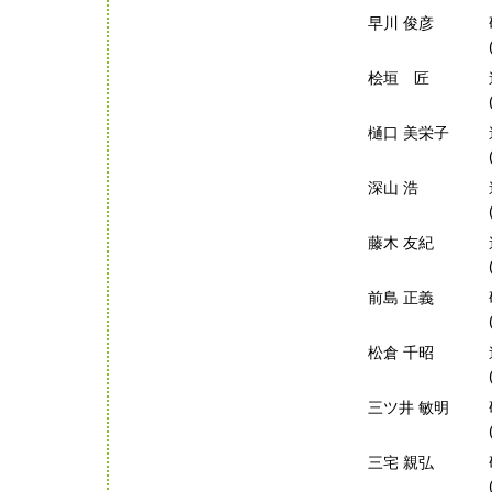
早川 俊彦
桧垣 匠
樋口 美栄子
深山 浩
藤木 友紀
前島 正義
松倉 千昭
三ツ井 敏明
三宅 親弘