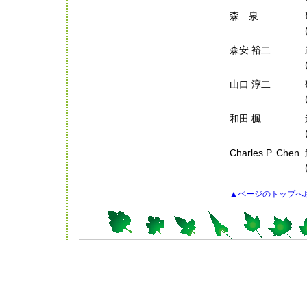
森 泉
森安 裕二
山口 淳二
和田 楓
Charles P. Chen
▲ページのトップへ