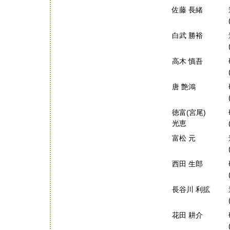
佐藤 長緒
白武 勝裕
高木 慎吾
唐 艶鴻
徳富(宮尾)
光恵
富松 元
西田 生郎
長谷川 利拡
花田 耕介