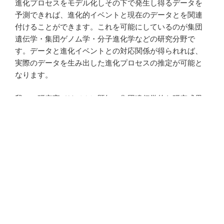
進化プロセスをモデル化しその下で発生し得るデータを
予測できれば、進化的イベントと現在のデータとを関連
付けることができます。これを可能にしているのが集団
遺伝学・集団ゲノム学・分子進化学などの研究分野で
す。データと進化イベントとの対応関係が得られれば、
実際のデータを生み出した進化プロセスの推定が可能と
なります。
我々の研究室では（１）既知の集団遺伝学的な研究成果
を応用したゲノム多様性データを解析、（２）進化プロ
セスとゲノムデータとの対応関係をより詳細に調べる理
論研究、の２つの側面から進化研究を進めています。
進化プロセスの解明：ゲノムデータ解析
ゲノム多様性データ中に残された特徴を理論集団遺伝学
に基づいて解析すれば、進化プロセスを考察することが
可能です。本研究室でも集団構造や集団分化・種分化の