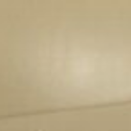
コ
ン
テ
ン
ツ
へ
ス
キ
ッ
プ