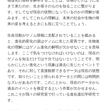
物進化の過程を解明することとは、生物がどのように生
きて来たのか、生き様そのものを知ることに繋がりま
す。そしてなぜ現在の状態になっているのかの理解が進
みます。そしてこれらの理解は、未来の社会や生物の将
来の姿を考えるときにも役に立つことでしょう。
生命活動がゲノム情報に支配されていることを鑑みる
と、進化的変化の源はゲノムに生じた変異です。生物進
化の理解にはゲノム進化の解明が欠かせないことを意味
します。ここで気をつけなければいけないのは、現在の
ゲノムを知るだけでは十分ではないということです。明
らかにしたい進化という現象は過去に生じたイベントで
あり、それに対して直接観察できるデータは現在の状態
です。知りたいことと得られるデータとの間には時間的
なズレがあるのです。このことから、現在のデータから
過去のイベントを推定するという作業が欠かせません。
これこそが我々の研究室で行っている進化遺伝学研究で
す。