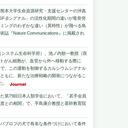
、熊本大学生命資源研究・支援センターの沖真
F-βシグナル」の活性化期間の違いが竜骨突
イミングのわずかな違い（異時性）が飛べる鳥
re Communications』に掲載され
（システム生命科学府）、池ノ内順一教授（医
数のヒトがん細胞が、血管から外へ移動する際に
方で、この運動を制御するカルシウムシグナル
とともに、新たな治療戦略の開発につながるこ
した。
れた第79回日本人類学会において、「若手会員
緯度との相関」で、手島康介教授と基幹教育院
、パブロフの犬で有名な条件づけにおいて条件