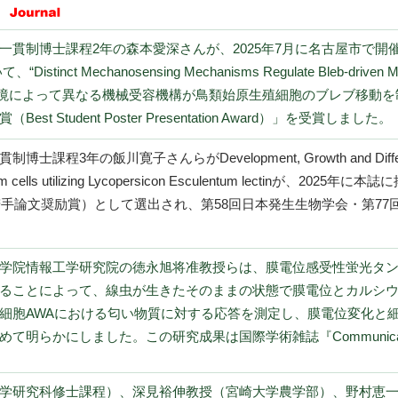
。
貫制博士課程2年の森本愛深さんが、2025年7月に名古屋市で開催
 Mechanosensing Mechanisms Regulate Bleb-driven Migration 
ts”「微小環境によって異なる機械受容機構が鳥類始原生殖細胞のブレブ
 Student Poster Presentation Award）」を受賞しました。
3年の飯川寛子さんらがDevelopment, Growth and Differen
ial germ cells utilizing Lycopersicon Esculentum lectin
per Award（若手論文奨励賞）として選出され、第58回日本発生生物学会
学院情報工学研究院の徳永旭将准教授らは、膜電位感受性蛍光タ
ることによって、線虫が生きたそのままの状態で膜電位とカルシ
細胞AWAにおける匂い物質に対する応答を測定し、膜電位変化と
明らかにしました。この研究成果は国際学術雑誌『Communicatio
学研究科修士課程）、深見裕伸教授（宮崎大学農学部）、野村恵