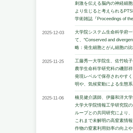
刺激を伝える脳内の神経細胞
より生じると考えられるPT
学術雑誌『Proceedings of th
大学院システム生命科学府一
2025-12-03
て、“Conserved and dive
略：発生細胞とがん細胞の比較か
工藤秀一大学院生、佐竹暁子
2025-11-25
農学生命科学研究科の磯部祥
発現レベルで保存されやすく
明や、気候変動による生態系
楠見健介講師、伊藤和洋大学
2025-11-06
大学大学院情報工学研究院の
ループとの共同研究により、
これまで未解明の高窒素情報
作物の窒素利用効率の向上や