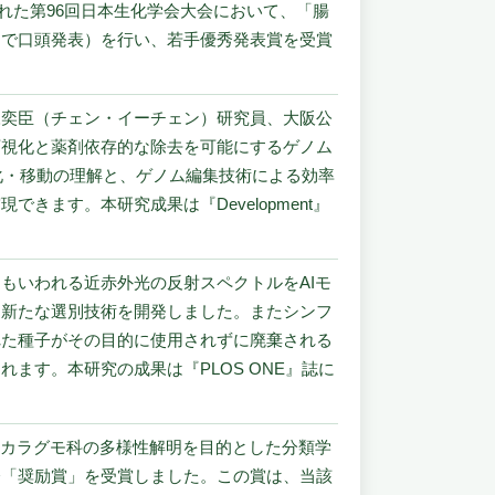
された第96回日本生化学会大会において、「腸
題で口頭発表）を行い、若手優秀発表賞を受賞
陳奕臣（チェン・イーチェン）研究員、大阪公
可視化と薬剤依存的な除去を可能にするゲノム
分化・移動の理解と、ゲノム編集技術による効率
ます。本研究成果は『Development』
もいわれる近赤外光の反射スペクトルをAIモ
、新たな選別技術を開発しました。またシンフ
れた種子がその目的に使用されずに廃棄される
ます。本研究の成果は『PLOS ONE』誌に
ラカラグモ科の多様性解明を目的とした分類学
会「奨励賞」を受賞しました。この賞は、当該