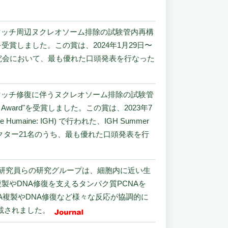
スマッチ周辺ヌクレオソーム排除の試験管内再構
賞しました。この賞は、2024年1月29日〜
研究会において、最も優れた口頭発表を行なった
スマッチ修復に伴うヌクレオソーム排除の試験管
est Talk Award"を受賞しました。この賞は、2023年7
Humaine: IGH) で行われた、IGH Summer
士学生とポストドクター21名のうち、最も優れた口頭発表を行
spie上級研究員らの研究グループは、細胞内に近い生
製やDNA修復を支えるタンパク質PCNAを
A複製やDNA修復など様々な反応が協調的に
に掲載されました。