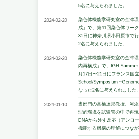
5名に与えられました。
染色体機能学研究室の金津瑛
2024-02-20
成」で、第41回染色体ワーク
31日に神奈川県小田原市で
2名に与えられました。
染色体機能学研究室の金津瑛
2024-02-20
内再構成」で、IGH Summer Scho
月17日〜21日にフランス国立科学研究
School/Symposium ~G
なった2名に与えられました
当部門の高橋達郎教授、河添好孝助
2024-01-10
理的環境を試験管の中で再現
DNAから外す反応（アンロ
機能する機構の理解につながります。