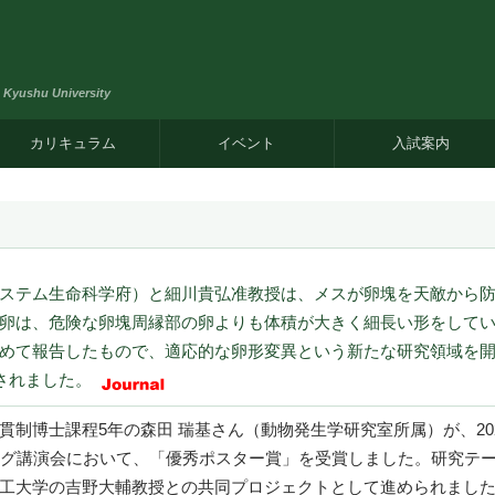
, Kyushu University
カリキュラム
イベント
入試案内
ステム生命科学府）と細川貴弘准教授は、メスが卵塊を天敵から
卵は、危険な卵塊周縁部の卵よりも体積が大きく細長い形をして
めて報告したもので、適応的な卵形変異という新たな研究領域を開
に掲載されました。
貫制博士課程5年の森田 瑞基さん（動物発生学研究室所属）が、20
ング講演会において、「優秀ポスター賞」を受賞しました。研究テ
工大学の吉野大輔教授との共同プロジェクトとして進められまし