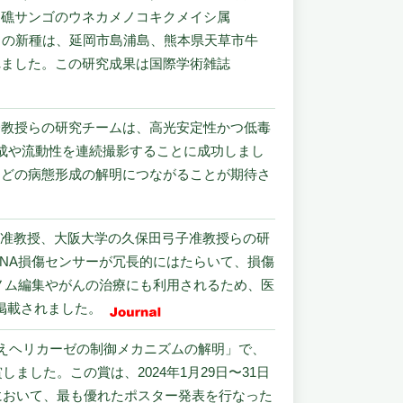
造礁サンゴのウネカメノコキクメイシ属
発見しました。この新種は、延岡市島浦島、熊本県天草市牛
れました。この研究成果は国際学術雑誌
一教授らの研究チームは、高光安定性かつ低毒
成や流動性を連続撮影することに成功しまし
などの病態形成の解明につながることが期待さ
治准教授、大阪大学の久保田弓子准教授らの研
NA損傷センサーが冗長的にはたらいて、損傷
ノム編集やがんの治療にも利用されるため、医
誌に掲載されました。
組換えヘリカーゼの制御メカニズムの解明」で、
した。この賞は、2024年1月29日〜31日
において、最も優れたポスター発表を行なった