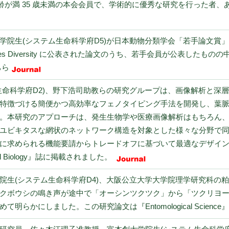
ける年齢が満 35 歳未満の本会会員で、学術的に優秀な研究を行った
学院生(システム生命科学府D5)が日本動物分類学会「若手論文賞
ies Diversity に公表された論文のうち、若手会員が公表した
ちら
生命科学府D2)、野下浩司助教らの研究グループは、画像解析と深
特徴づける簡便かつ高効率なフェノタイピング手法を開発し、葉
。本研究のアプローチは、発生生物学や医療画像解析はもちろん
ユビキタスな網状のネットワーク構造を対象とした様々な分野で
に求められる機能要請からトレードオフに基づいて最適なデザイ
nal Biology』誌に掲載されました。
院生(システム生命科学府D4)、⼤阪公⽴⼤学⼤学院理学研究科の粕
クボウシの鳴き声が途中で「オーシンツクツク」から「ツクリヨ
明らかにしました。この研究論文は『Entomological Scien