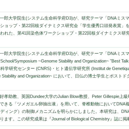
一郎大学院生(システム生命科学府D3)が、研究テーマ「DNAミ
ショップ・第22回核ダイナミクス研究会「学生優秀口頭発表賞」を受
行われた、第41回染色体ワークショップ・第22回核ダイナミクス
一郎大学院生(システム生命科学府D3)が、研究テーマ「DNAミ
ol/Symposium ~Genome Stability and Organization~ "B
センター (CNRS)・ヒト遺伝学研究所 (Institut de Genetique 
enome Stability and Organization~ において、日仏の博
。
教、英国Dundee大学のJulian Blow教授、Peter Gille
できる「ツメガエル卵抽出液」を用いて、脊椎動物においてDNA複
ーディング）の制御メカニズムを明らかにしました。本研究は、DN
この研究成果は『Journal of Biological Chemistry』誌