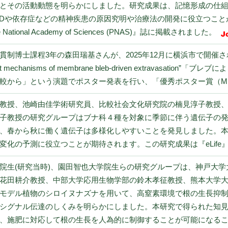
とその活動動態を明らかにしました。研究成果は、記憶形成の仕
SDや依存症などの精神疾患の原因究明や治療法の開発に役立つこ
e National Academy of Sciences (PNAS)』誌に掲載されました。
貫制博士課程3年の森田瑞基さんが、2025年12月に横浜市で開催
rgent mechanisms of membrane bleb-driven extravas
ら」という演題でポスター発表を行い、「優秀ポスター賞（MBSJ Pos
教授、池崎由佳学術研究員、比較社会文化研究院の楠見淳子教授
子教授の研究グループはブナ科４種を対象に季節に伴う遺伝子の
、春から秋に働く遺伝子は多様化しやすいことを発見しました。
変化の予測に役立つことが期待されます。この研究成果は『eLife
院生(研究当時)、園田智也大学院生らの研究グループは、神戸大
花田耕介教授、中部大学応用生物学部の鈴木孝征教授、熊本大学大
モデル植物のシロイヌナズナを用いて、高窒素環境で根の生長抑制に働
シグナル伝達のしくみを明らかにしました。本研究で得られた知
、施肥に対応して根の生長を人為的に制御することが可能になることが