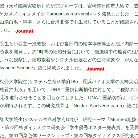
授（天草臨海実験所）の研究グループは、宮崎県日南市大島で、
、ヘンゲカメノコキクメイシ Paragoniastrea variabilis を
山県白浜・串本、さらに台湾北部でも生息していることが確認さ
ました。
院生と小西玄一准教授、および当部門の松本惇志博士と池ノ内順
色素を開発し、約1時間の細胞分裂において、細胞膜中の脂質の組
ような観察は、細胞接着やシグナル伝達などの⽣命現象や、がん
nced Science』誌に掲載されました。
絢介大学院生(システム生命科学府D5)、長浜バイオ大学の大橋英
核質抽出液」を用いて、DNA二重鎖切断損傷に対して、二種類のD
反応を進行させることを明らかにしました。DNA二重鎖切断は、ゲ
されます。この研究成果は『Nucleic Acids Research』
智大学院生(システム生命科学府D2)が、研究テーマ「Mcm8-9
・第22回核ダイナミクス研究会「学生優秀ポスター発表賞」を受賞しま
た、第41回染色体ワークショップ・第22回核ダイナミクス研究会