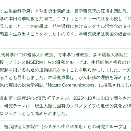
テム生命科学府）と熱田勇士講師は、農学研究院の江川史朗助教
学の本田瑞季助教と共同で、ニワトリとエミューの胚を比較し「TG
見しました。この結果は、発生過程におけるシグナル活性化のタ
を生み出すことを示したものです。本研究成果は英国の総合学術誌『Natu
生物科学部門の齋藤大介教授、寺本孝行准教授、森田瑞基大学院生
 Pain教授（フランスINSERM）らの研究グループは、生殖細胞と複
突起を用いる共通の運動様式を示すことを明らかにしました。一
ることも見出しました。本研究成果は、がん転移の理解を深める
国の総合学術誌『Nature Communications』に掲載されま
制博士課程1年の濱元 祥子さんが、2025年10月に山口で開催さ
。研究テーマは「現生人類に固有のクロノタイプの遺伝的変化と
ロジェクトとして進められました。
、曾我部蓮大学院生（システム生命科学府）らの研究グループは