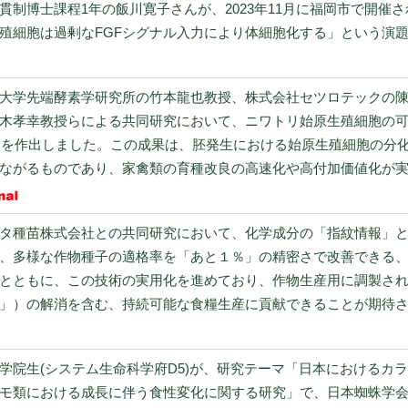
貫制博士課程1年の飯川寛子さんが、2023年11月に福岡市で開催
殖細胞は過剰なFGFシグナル入力により体細胞化する」という演
大学先端酵素学研究所の竹本龍也教授、株式会社セツロテックの
木孝幸教授らによる共同研究において、ニワトリ始原生殖細胞の
AI」を作出しました。この成果は、胚発生における始原生殖細胞の
がるものであり、家禽類の育種改良の高速化や高付加価値化が実現でき
タ種苗株式会社との共同研究において、化学成分の「指紋情報」と
、多様な作物種子の適格率を「あと１％」の精密さで改善できる
とともに、この技術の実用化を進めており、作物生産用に調製さ
」）の解消を含む、持続可能な食糧生産に貢献できることが期待され
学院生(システム生命科学府D5)が、研究テーマ「日本におけるカ
モ類における成長に伴う食性変化に関する研究」で、日本蜘蛛学