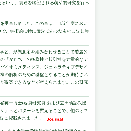
者、あるいは、前途を嘱望される萌芽的研究を行っ
」を受賞しました。この賞は、当該年度におい
ものの中で、学術的に特に優秀であったものに対し与
層学習、形態測定を組み合わせることで階層的
脈の「かたち」の多様性と規則性を定量的なデ
、バイオミメティクス、ジェネラティブデザイ
同様の解析のための基盤となることが期待され
ンが提案できるなどが考えられます。この研究
⾕英⼀博⼠(客員研究員)および⽴⽥晴記教授
ーシ」へとパターンを変えることで、他のオス
ce』誌に掲載されました。