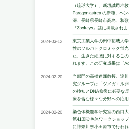
（琉球大学）、新垣誠司准教
Paragoniastrea の新種
深、長崎県長崎市高島、和歌
『Zookeys』誌に掲載され
東京工業大学の田中拓哉大学
2024-03-12
性のソルバトクロミック蛍光
た。生きた細胞に対するこの
れます。この研究成果は『Adva
当部門の高橋達郎教授、達川
2024-02-20
究グループは「ツメガエル卵
の検知とDNA修復に必要な
療を含む様々な分野への応用が期待
染色体機能学研究室の西口大
2024-02-20
第41回染色体ワークショップ
に神奈川県小田原市で行われ