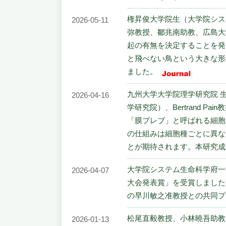
権昇俊大学院生（大学院シス
2026-05-11
弥教授、鄒兆南助教、広島大
起の有無を決定することを発
と飛べない鳥という大きな形態差
ました。
九州大学大学院理学研究院 
2026-04-16
学研究院）、Bertrand
「膜ブレブ」と呼ばれる細胞
の仕組みは細胞種ごとに異な
とが期待されます。本研究成果は英
大学院システム生命科学府一貫
2026-04-07
大会発表賞」を受賞しました
の早川敏之准教授との共同プ
松尾直毅教授、⼩林曉吾助教
2026-01-13