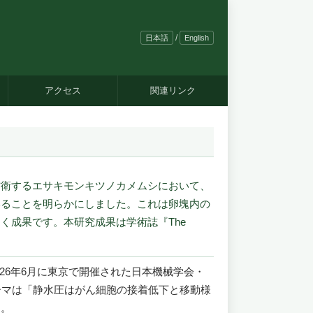
/
日本語
English
アクセス
関連リンク
防衛するエサキモンキツノカメムシにおいて、
いることを明らかにしました。これは卵塊内の
く成果です。本研究成果は学術誌『The
26年6月に東京で開催された日本機械学会・
ーマは「静水圧はがん細胞の接着低下と移動様
た。