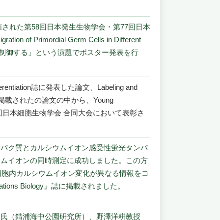
された第58回日本発生生物学会・第77回日本
of Primordial Germ Cells in Different
移動を制御する」という演題でポスター発表を行
tiation誌に発表した論文、Labeling and
が、2025年に本誌に掲載されたの論文の中から、Young
・第77回日本細胞生物学会 合同大会において表彰さ
ンパク質とカルシウムイオン感受性蛍光タンパ
ウムイオンの同時測定に成功しました。この方
細胞内カルシウムイオン変化が異なる情報をコ
ns Biology』誌に掲載されました。
一氏（錆浦海中公園研究所）、野澤洋耕教授